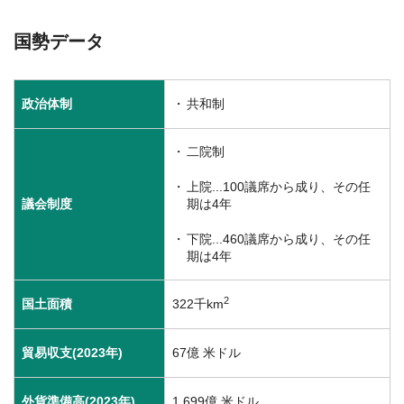
国勢データ
政治体制
共和制
二院制
上院...100議席から成り、その任
議会制度
期は4年
下院...460議席から成り、その任
期は4年
2
国土面積
322千km
貿易収支(2023年)
67億 米ドル
外貨準備高(2023年)
1,699億 米ドル