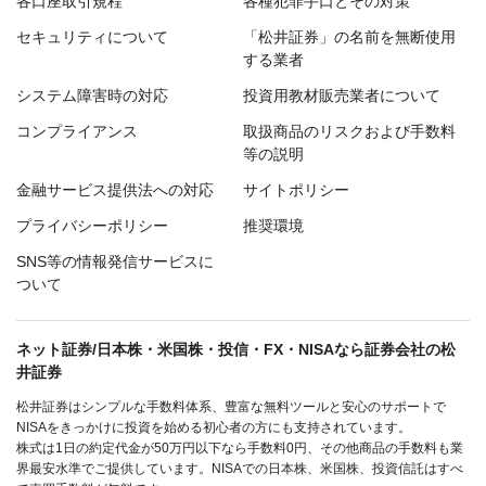
各口座取引規程
各種犯罪手口とその対策
セキュリティについて
「松井証券」の名前を無断使用
する業者
システム障害時の対応
投資用教材販売業者について
コンプライアンス
取扱商品のリスクおよび手数料
等の説明
金融サービス提供法への対応
サイトポリシー
プライバシーポリシー
推奨環境
SNS等の情報発信サービスに
ついて
ネット証券/日本株・米国株・投信・FX・NISAなら証券会社の松
井証券
松井証券はシンプルな手数料体系、豊富な無料ツールと安心のサポートで
NISAをきっかけに投資を始める初心者の方にも支持されています。
株式は1日の約定代金が50万円以下なら手数料0円、その他商品の手数料も業
界最安水準でご提供しています。NISAでの日本株、米国株、投資信託はすべ