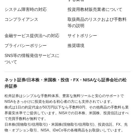
システム障害時の対応
投資用教材販売業者について
コンプライアンス
取扱商品のリスクおよび手数料
等の説明
金融サービス提供法への対応
サイトポリシー
プライバシーポリシー
推奨環境
SNS等の情報発信サービスに
ついて
ネット証券/日本株・米国株・投信・FX・NISAなら証券会社の松
井証券
松井証券はシンプルな手数料体系、豊富な無料ツールと安心のサポートで
NISAをきっかけに投資を始める初心者の方にも支持されています。
株式は1日の約定代金が50万円以下なら手数料0円、その他商品の手数料も業
界最安水準でご提供しています。NISAでの日本株、米国株、投資信託はすべ
て売買手数料が無料です。
日本株(現物取引/信用取引)・米国株(現物取引/信用取引)、投資信託、FX、先
物・オプション取引、NISA、iDeCo等の各種商品をお取扱いしています。