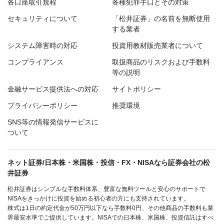
各口座取引規程
各種犯罪手口とその対策
セキュリティについて
「松井証券」の名前を無断使用
する業者
システム障害時の対応
投資用教材販売業者について
コンプライアンス
取扱商品のリスクおよび手数料
等の説明
金融サービス提供法への対応
サイトポリシー
プライバシーポリシー
推奨環境
SNS等の情報発信サービスに
ついて
ネット証券/日本株・米国株・投信・FX・NISAなら証券会社の松
井証券
松井証券はシンプルな手数料体系、豊富な無料ツールと安心のサポートで
NISAをきっかけに投資を始める初心者の方にも支持されています。
株式は1日の約定代金が50万円以下なら手数料0円、その他商品の手数料も業
界最安水準でご提供しています。NISAでの日本株、米国株、投資信託はすべ