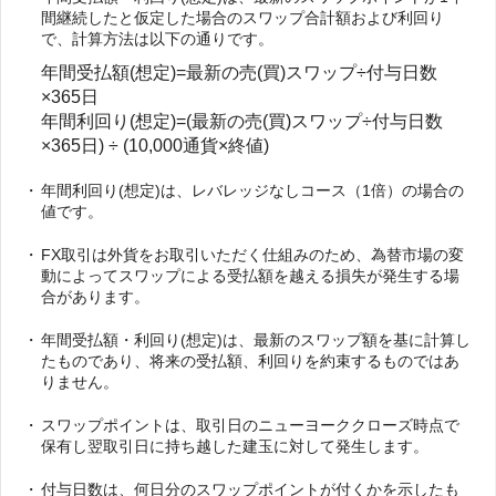
間継続したと仮定した場合のスワップ合計額および利回り
で、計算方法は以下の通りです。
年間受払額(想定)=最新の売(買)スワップ÷付与日数
×365日
年間利回り(想定)=(最新の売(買)スワップ÷付与日数
×365日) ÷ (10,000通貨×終値)
年間利回り(想定)は、レバレッジなしコース（1倍）の場合の
値です。
FX取引は外貨をお取引いただく仕組みのため、為替市場の変
動によってスワップによる受払額を越える損失が発生する場
合があります。
年間受払額・利回り(想定)は、最新のスワップ額を基に計算し
たものであり、将来の受払額、利回りを約束するものではあ
りません。
スワップポイントは、取引日のニューヨーククローズ時点で
保有し翌取引日に持ち越した建玉に対して発生します。
付与日数は、何日分のスワップポイントが付くかを示したも