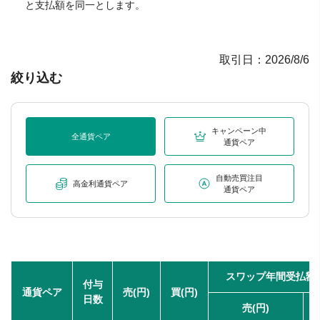
と支払額を同一とします。
取引日：2026/8/6
絞り込む
キャンペーン中
全通貨ペア
通貨ペア
自動売買注目
高金利通貨ペア
通貨ペア
スワップ年間受払額・
付与
通貨ペア
売(円)
買(円)
日数
売(円)