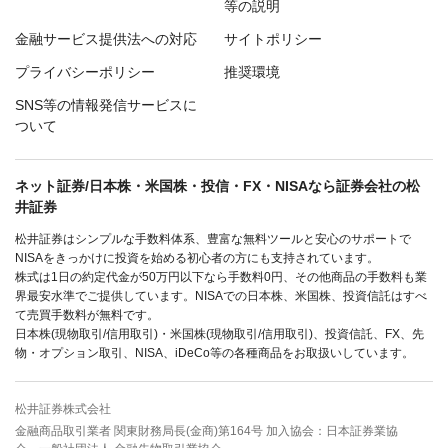
等の説明
金融サービス提供法への対応
サイトポリシー
プライバシーポリシー
推奨環境
SNS等の情報発信サービスに
ついて
ネット証券/日本株・米国株・投信・FX・NISAなら証券会社の松
井証券
松井証券はシンプルな手数料体系、豊富な無料ツールと安心のサポートで
NISAをきっかけに投資を始める初心者の方にも支持されています。
株式は1日の約定代金が50万円以下なら手数料0円、その他商品の手数料も業
界最安水準でご提供しています。NISAでの日本株、米国株、投資信託はすべ
て売買手数料が無料です。
日本株(現物取引/信用取引)・米国株(現物取引/信用取引)、投資信託、FX、先
物・オプション取引、NISA、iDeCo等の各種商品をお取扱いしています。
松井証券株式会社
金融商品取引業者 関東財務局長(金商)第164号 加入協会：日本証券業協