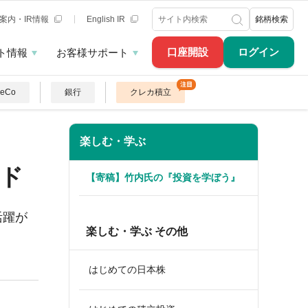
案内・IR情報
English IR
銘柄検索
口座開設
ログイン
ト情報
お客様サポート
DeCo
銀行
クレカ積立
楽しむ・学ぶ
ド
【寄稿】竹内氏の『投資を学ぼう』
活躍が
楽しむ・学ぶ その他
はじめての日本株