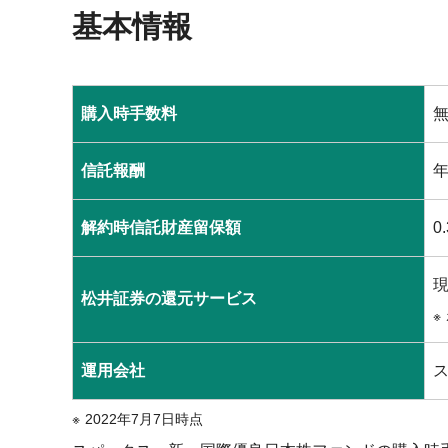
基本情報
購入時手数料
無
信託報酬
年
解約時信託財産留保額
0
現
松井証券の還元サービス
運用会社
2022年7月7日時点