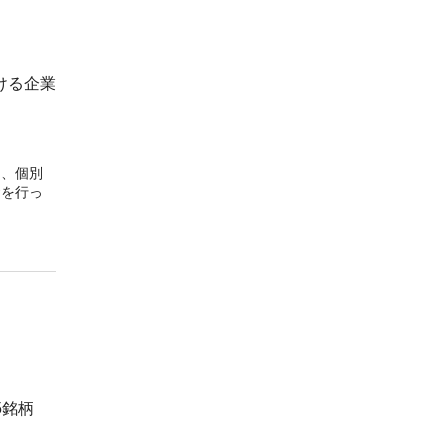
ける企業
め、個別
資を行っ
5銘柄