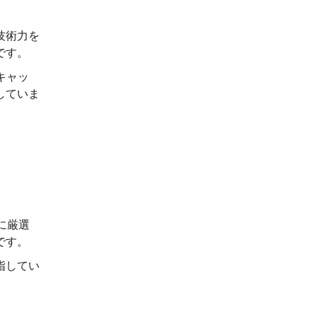
技術力を
です。
キャッ
していま
に厳選
です。
指してい