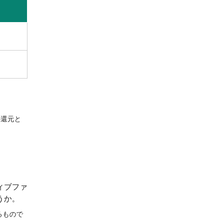
の還元と
ィブファ
うか。
るもので