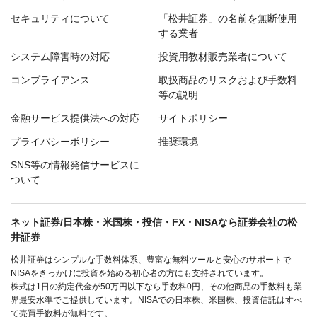
セキュリティについて
「松井証券」の名前を無断使用
する業者
システム障害時の対応
投資用教材販売業者について
コンプライアンス
取扱商品のリスクおよび手数料
等の説明
金融サービス提供法への対応
サイトポリシー
プライバシーポリシー
推奨環境
SNS等の情報発信サービスに
ついて
ネット証券/日本株・米国株・投信・FX・NISAなら証券会社の松
井証券
松井証券はシンプルな手数料体系、豊富な無料ツールと安心のサポートで
NISAをきっかけに投資を始める初心者の方にも支持されています。
株式は1日の約定代金が50万円以下なら手数料0円、その他商品の手数料も業
界最安水準でご提供しています。NISAでの日本株、米国株、投資信託はすべ
て売買手数料が無料です。