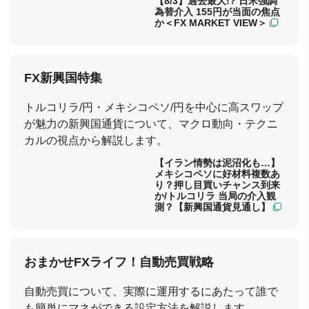
【8/3】過去最大!? 日米強調
為替介入 155円が当面の焦点
か＜FX MARKET VIEW＞
FX新興国特集
トルコリラ/円・メキシコペソ/円を中心に高スワップ
が魅力の新興国通貨について、マクロ動向・テクニ
カルの視点から解説します。
15:31
【イラン情勢は泥沼化も…】
メキシコペソに好材料複数あ
り？押し目買いチャンス到来
か/トルコリラ 当局の介入観
測？【新興国通貨見通し】
おまかせFXライフ！自動売買戦略
自動売買について、実際に運用するにあたって誰で
も簡単にマネができる設定方法を解説します。