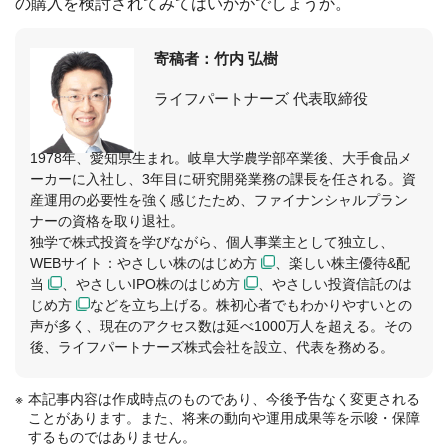
の購入を検討されてみてはいかがでしょうか。
寄稿者：竹内 弘樹
ライフパートナーズ 代表取締役
1978年、愛知県生まれ。岐阜大学農学部卒業後、大手食品メ
ーカーに入社し、3年目に研究開発業務の課長を任される。資
産運用の必要性を強く感じたため、ファイナンシャルプラン
ナーの資格を取り退社。
独学で株式投資を学びながら、個人事業主として独立し、
WEBサイト：
やさしい株のはじめ方
、
楽しい株主優待&配
当
、
やさしいIPO株のはじめ方
、
やさしい投資信託のは
じめ方
などを立ち上げる。株初心者でもわかりやすいとの
声が多く、現在のアクセス数は延べ1000万人を超える。その
後、ライフパートナーズ株式会社を設立、代表を務める。
本記事内容は作成時点のものであり、今後予告なく変更される
ことがあります。また、将来の動向や運用成果等を示唆・保障
するものではありません。