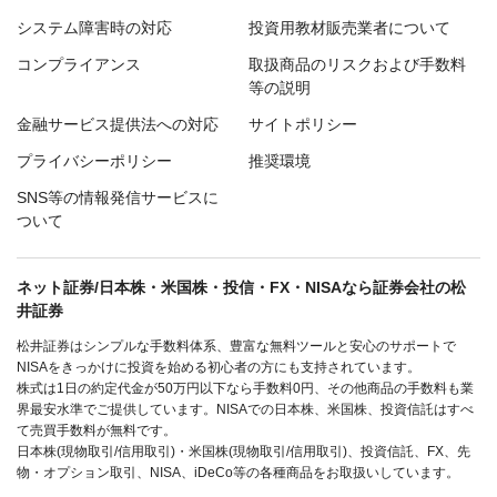
システム障害時の対応
投資用教材販売業者について
コンプライアンス
取扱商品のリスクおよび手数料
等の説明
金融サービス提供法への対応
サイトポリシー
プライバシーポリシー
推奨環境
SNS等の情報発信サービスに
ついて
ネット証券/日本株・米国株・投信・FX・NISAなら証券会社の松
井証券
松井証券はシンプルな手数料体系、豊富な無料ツールと安心のサポートで
NISAをきっかけに投資を始める初心者の方にも支持されています。
株式は1日の約定代金が50万円以下なら手数料0円、その他商品の手数料も業
界最安水準でご提供しています。NISAでの日本株、米国株、投資信託はすべ
て売買手数料が無料です。
日本株(現物取引/信用取引)・米国株(現物取引/信用取引)、投資信託、FX、先
物・オプション取引、NISA、iDeCo等の各種商品をお取扱いしています。