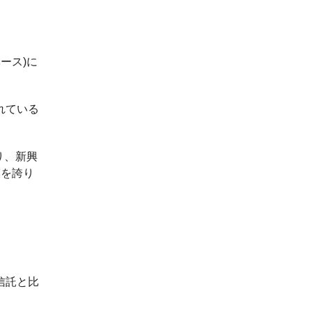
ース)に
れている
り、新興
模を誇り
信託と比