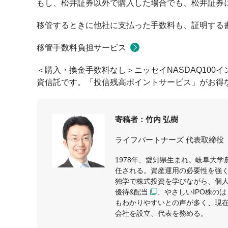
もし、松井証券以外で購入した場合でも、松井証券
移管するときに他社に支払った手数料も、証明する
移管手数料負担サービス
＜購入・換金手数料なし＞ニッセイNASDAQ10
資信託です。「投信残高ポイントサービス」がお得
寄稿者：竹内 弘樹
ライフパートナーズ 代表取締役
1978年、愛知県生まれ。岐阜大
任される。資産運用の必要性を強
独学で株式投資を学びながら、個人
優待&配当
、
やさしいIPO株の
もわかりやすいとの声が多く、現在
会社を設立、代表を務める。