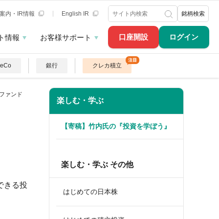
案内・IR情報
English IR
銘柄検索
口座開設
ログイン
ト情報
お客様サポート
DeCo
銀行
クレカ積立
スファンド
楽しむ・学ぶ
【寄稿】竹内氏の『投資を学ぼう』
楽しむ・学ぶ その他
できる投
はじめての日本株