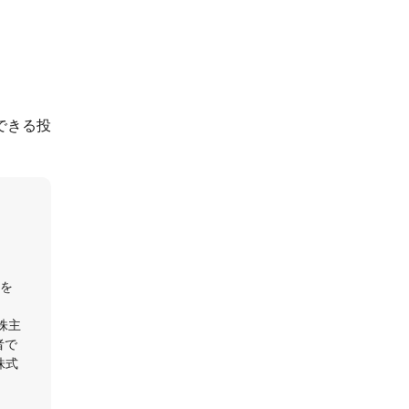
できる投
長を
株主
者で
株式