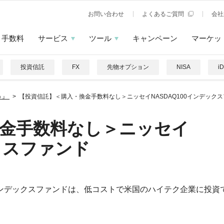
お問い合わせ
よくあるご質問
会社
手数料
サービス
ツール
キャンペーン
マーケッ
投資信託
FX
先物オプション
NISA
i
う』
【投資信託】＜購入・換金手数料なし＞ニッセイNASDAQ100インデック
換金手数料なし＞ニッセイ
ックスファンド
0インデックスファンドは、低コストで米国のハイテク企業に投資