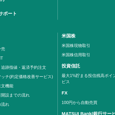
サポート
米国株
米国株現物取引
分売
米国株信用取引
IT
投資信託
・追跡指値・返済予約注文
最大1%貯まる投信残高ポイ
ッチ(約定価格改善サービス)
ビス
注文機能
FX
座開設までの流れ
100円から自動売買
の流れ
MATSUI Bank(銀行サー