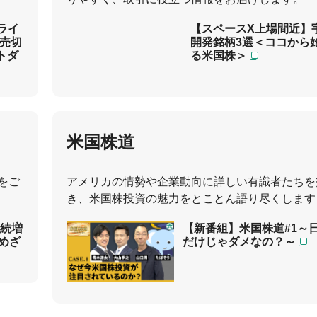
20:29
ライ
【スペースX上場間近】
に売切
開発銘柄3選＜ココから
トダ
る米国株＞
米国株道
をご
アメリカの情勢や企業動向に詳しい有識者たちを
き、米国株投資の魅力をとことん語り尽くします
続増
【新番組】米国株道#1～
めざ
だけじゃダメなの？～