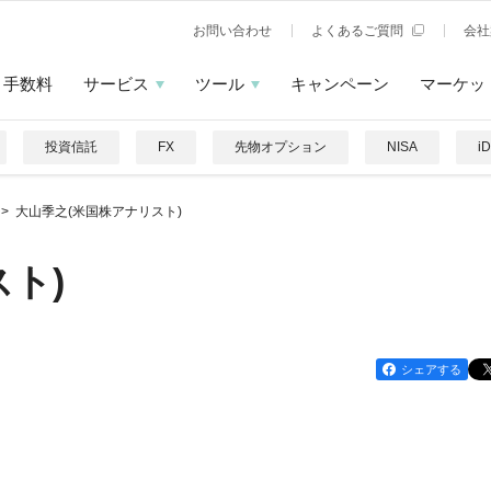
お問い合わせ
よくあるご質問
会社
手数料
サービス
ツール
キャンペーン
マーケッ
投資信託
FX
先物オプション
NISA
i
大山季之(米国株アナリスト)
ト)
シェアする