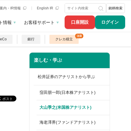
案内・IR情報
English IR
銘柄検索
口座開設
ログイン
ト情報
お客様サポート
DeCo
銀行
クレカ積立
楽しむ・学ぶ
松井証券のアナリストから学ぶ
窪田朋一郎(日本株アナリスト)
大山季之(米国株アナリスト)
海老澤界(ファンドアナリスト)