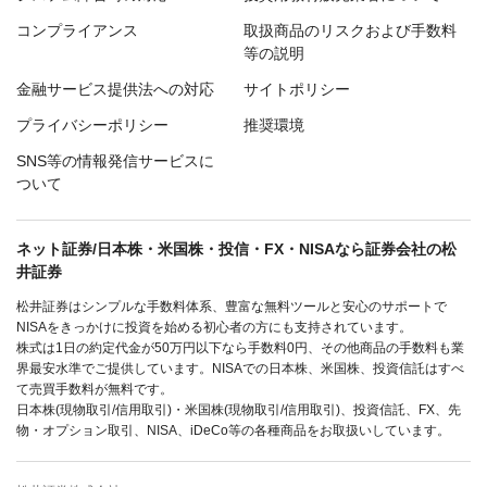
コンプライアンス
取扱商品のリスクおよび手数料
等の説明
金融サービス提供法への対応
サイトポリシー
プライバシーポリシー
推奨環境
SNS等の情報発信サービスに
ついて
ネット証券/日本株・米国株・投信・FX・NISAなら証券会社の松
井証券
松井証券はシンプルな手数料体系、豊富な無料ツールと安心のサポートで
NISAをきっかけに投資を始める初心者の方にも支持されています。
株式は1日の約定代金が50万円以下なら手数料0円、その他商品の手数料も業
界最安水準でご提供しています。NISAでの日本株、米国株、投資信託はすべ
て売買手数料が無料です。
日本株(現物取引/信用取引)・米国株(現物取引/信用取引)、投資信託、FX、先
物・オプション取引、NISA、iDeCo等の各種商品をお取扱いしています。