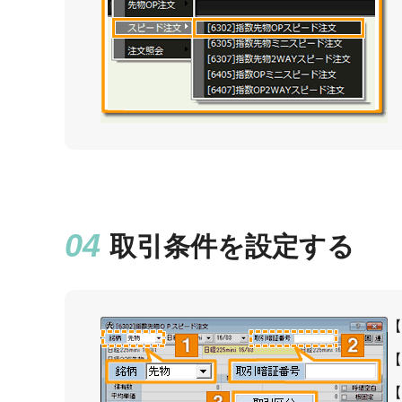
取引条件を設定する
【
【
【