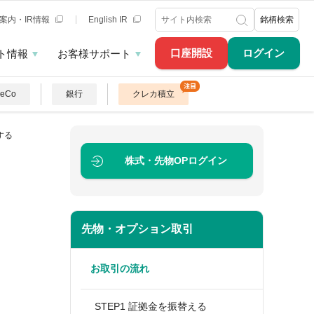
案内・IR情報
English IR
銘柄検索
口座開設
ログイン
ト情報
お客様サポート
DeCo
銀行
クレカ積立
する
株式・先物OP
ログイン
先物・オプション取引
お取引の流れ
STEP1 証拠金を振替える