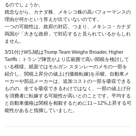
るのでしょうか。
残念ながら、カナダ株、メキシコ株の高パフォーマンスの
理由が何かという答えが出ていないのです。
一つの可能性は、政府の対応、つまり、メキシコ・カナダ
両国が「大きな政府」で対応すると見られているかもしれ
ません。
3/31付けWSJ紙はTrump Team Weighs Broader, Higher
Tariffs：トランプ陣営がより広範囲で高い関税を検討して
いる模様。紙面ではモルガン スタンレーのメモの一部を
紹介し、関税上昇分の値上げ(価格転嫁)を示唆。自動車メ
ーカーや部品メーカーは、追加コストの一部を吸収できる
ものの、全てを吸収できるわけではなく、一部の値上げ分
を消費者に転嫁する可能性が高いとのことです。平均する
と自動車価格は関税を相殺するために11～12%上昇する可
能性があると指摘していました。