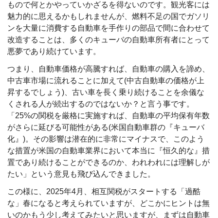
もので何とかやっていかざるを得ないのです。観光客には
魅力的に思えるかもしれませんが、燃料不足の国でガソリ
ンを大量に消費する自動車を手作りの部品で間に合わせて
改造することは、多くのキューバの自動車所有者にとって
悪夢であり続けています。
つまり、自動車価格が高騰すれば、自動車の購入を諦め、
中古車市場に流れることに加えて(中古自動車の価格が上
昇するでしょう)、古い車を長く乗り続けることを余儀な
くされる人が続出するのではないか？と言う事です。
「25%の関税を厳格に実施すれば、自動車の平均保有年数
がさらに延びる可能性がある(米国自動車群の『キューバ
化』)。その影響は潜在的に非常にマイナスで、このよう
な措置が米国の自動車業界において本当に『恒久的な』措
置であり続けることができるのか、われわれには理解しが
たい」という意見も飛び込んできました。
この様に、2025年4月、相互関税がスタートする「過酷
な」春になると考えられていますが、どこかにヒントは無
いのかもう少し考えてみたいと思いますが、まずは自動車