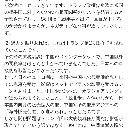
が急激に上昇してきています。トランプ政権は水曜に米国
の相手国に対するいわゆる相互関税のリストを発表すると
予想されており、Sell the Fact事実が出て一旦幕が下りる
のか分かりませんが、ネガティブな材料が迫りつつありま
す。
(2) 過去を振り返れば、これはトランプ第1次政権でも現れ
ていたことです。
その時の関税賦課は中国がメインターゲットで、中国以外
の関税率はほとんど上がっていませんでした。日本への直
接的な影響も少なかったのです。
むしろ日本やユーロ圏は、米国や中国への代替供給先とし
ての恩恵を受け、影響はネットでプラスの影響を受けるシ
ーンもありました。中国や北米への「オフショアリング」
が進められようとしたこと、「脱北米」を伴いながら、日
本国内向けの販売拡大の他、中国やその他東アジアへの
「海外販売促進」が進められようとしたのです。
しかし関税問題はトランプ氏の大統領就任期間だけ影響が
現れていたという訳ではなく、終いには、中間選挙以降の