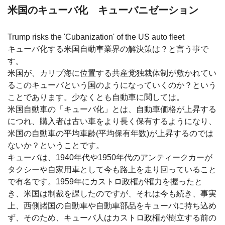
米国のキューバ化 キューバニゼーション
Trump risks the 'Cubanization' of the US auto fleet
キューバ化する米国自動車業界の解決策は？と言う事で
す。
米国が、カリブ海に位置する共産党独裁体制が敷かれてい
るこのキューバという国のようになっていくのか？という
ことであります。少なくとも自動車に関しては。
米国自動車の「キューバ化」とは、自動車価格が上昇する
につれ、購入者は古い車をより長く保有するようになり、
米国の自動車の平均車齢(平均保有年数)が上昇するのでは
ないか？ということです。
キューバは、1940年代や1950年代のアンティークカーが
タクシーや自家用車として今も路上を走り回っていること
で有名です。1959年にカストロ政権が権力を握ったと
き、米国は制裁を課したのですが、それは今も続き、事実
上、西側諸国の自動車や自動車部品をキューバに持ち込め
ず、そのため、キューバ人はカストロ政権が樹立する前の