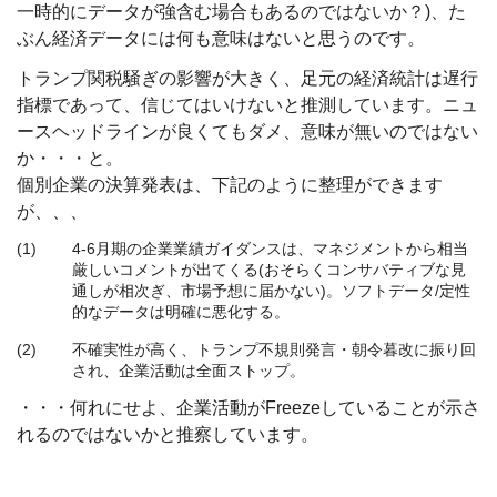
一時的にデータが強含む場合もあるのではないか？)、た
ぶん経済データには何も意味はないと思うのです。
トランプ関税騒ぎの影響が大きく、足元の経済統計は遅行
指標であって、信じてはいけないと推測しています。ニュ
ースヘッドラインが良くてもダメ、意味が無いのではない
か・・・と。
個別企業の決算発表は、下記のように整理ができます
が、、、
(1)
4-6月期の企業業績ガイダンスは、マネジメントから相当
厳しいコメントが出てくる(おそらくコンサバティブな見
通しが相次ぎ、市場予想に届かない)。ソフトデータ/定性
的なデータは明確に悪化する。
(2)
不確実性が高く、トランプ不規則発言・朝令暮改に振り回
され、企業活動は全面ストップ。
・・・何れにせよ、企業活動がFreezeしていることが示さ
れるのではないかと推察しています。