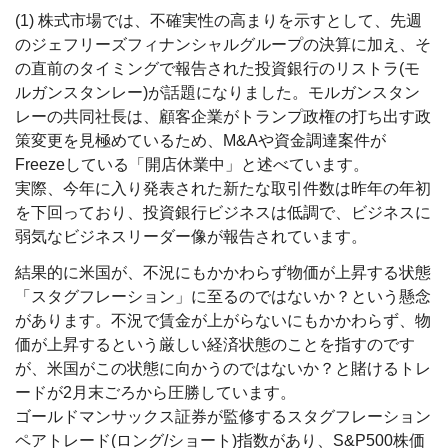
(1) 株式市場では、不確実性の高まりを示すとして、先週
のジェフリーズフィナンシャルグループの決算に加え、そ
の直前のタイミングで報告された投資銀行のリストラ(モ
ルガンスタンレー)が話題になりました。モルガンスタン
レーの共同社長は、顧客企業がトランプ政権の打ち出す政
策変更を見極めているため、M&Aや資金調達案件が
Freezeしている「開店休業中」と述べています。
実際、今年に入り発表された新たな取引件数は昨年の年初
を下回っており、投資銀行ビジネスは低調で、ビジネスに
弱気なビジネスリーダー像が報告されています。
結果的に米国が、不況にもかかわらず物価が上昇する状態
「スタグフレーション」に至るのではないか？という懸念
があります。不況で賃金が上がらないにもかかわらず、物
価が上昇するという厳しい経済状態のことを指すのです
が、米国がこの状態に向かうのではないか？と賭けるトレ
ードが2月末ごろから圧勝しています。
ゴールドマンサックス証券が監修するスタグフレーション
ペアトレード(ロング/ショート)指数があり、S&P500株価