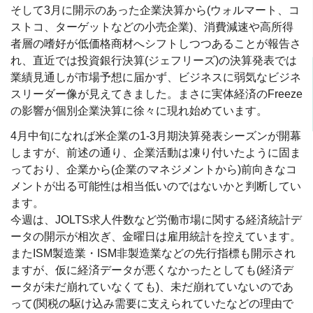
そして3月に開示のあった企業決算から(ウォルマート、コ
ストコ、ターゲットなどの小売企業)、消費減速や高所得
者層の嗜好が低価格商材へシフトしつつあることが報告さ
れ、直近では投資銀行決算(ジェフリーズ)の決算発表では
業績見通しが市場予想に届かず、ビジネスに弱気なビジネ
スリーダー像が見えてきました。まさに実体経済のFreeze
の影響が個別企業決算に徐々に現れ始めています。
4月中旬になれば米企業の1-3月期決算発表シーズンが開幕
しますが、前述の通り、企業活動は凍り付いたように固ま
っており、企業から(企業のマネジメントから)前向きなコ
メントが出る可能性は相当低いのではないかと判断してい
ます。
今週は、JOLTS求人件数など労働市場に関する経済統計デ
ータの開示が相次ぎ、金曜日は雇用統計を控えています。
またISM製造業・ISM非製造業などの先行指標も開示され
ますが、仮に経済データが悪くなかったとしても(経済デ
ータが未だ崩れていなくても)、未だ崩れていないのであ
って(関税の駆け込み需要に支えられていたなどの理由で