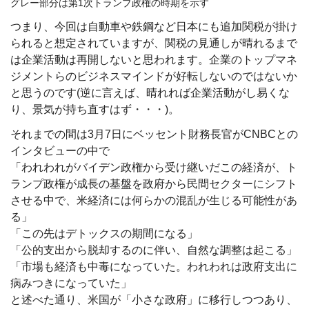
グレー部分は第1次トランプ政権の時期を示す
つまり、今回は自動車や鉄鋼など日本にも追加関税が掛け
られると想定されていますが、関税の見通しが晴れるまで
は企業活動は再開しないと思われます。企業のトップマネ
ジメントらのビジネスマインドが好転しないのではないか
と思うのです(逆に言えば、晴れれば企業活動がし易くな
り、景気が持ち直すはず・・・)。
それまでの間は3月7日にベッセント財務長官がCNBCとの
インタビューの中で
「われわれがバイデン政権から受け継いだこの経済が、ト
ランプ政権が成長の基盤を政府から民間セクターにシフト
させる中で、米経済には何らかの混乱が生じる可能性があ
る」
「この先はデトックスの期間になる」
「公的支出から脱却するのに伴い、自然な調整は起こる」
「市場も経済も中毒になっていた。われわれは政府支出に
病みつきになっていた」
と述べた通り、米国が「小さな政府」に移行しつつあり、