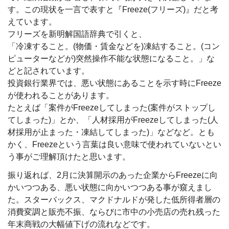
す。この現状を一言で表すと『Freeze(フリーズ)』だと考
えています。
フリーズを新明解国語辞典で引くと、
「冷凍すること。(物価・賃金などを)凍結すること。(コン
ピューターなどが)突然操作不能な状態になること。」な
どと記されています。
投資銀行業界では、悪い状態にあることを示す時にFreeze
が使われることがあります。
たとえば「案件がFreezeしてしまった(案件がストップし
てしまった)」とか、「人材採用がFreezeしてしまった(人
材採用が止まった・凍結してしまった)」などなど。とも
かく、Freezeという言葉は良い意味で使われていないとい
う事がご理解頂けたと思います。
振り返れば、2月に決算開示のあった企業からFreezeに向
かいつつある、悪い状態に向かいつつある事が窺えまし
た。スターバックス、マクドナルドが発した低所得者層の
消費変調と販売不振、ならびに市中の小売店の売れ残った
年末商戦の大幅値下げの流れなどです。