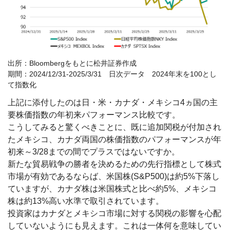
出所：Bloombergをもとに松井証券作成
期間：2024/12/31-2025/3/31 日次データ 2024年末を100とし
て指数化
上記に添付したのは日・米・カナダ・メキシコ4ヵ国の主
要株価指数の年初来パフォーマンス比較です。
こうしてみると驚くべきことに、既に追加関税が付加され
たメキシコ、カナダ両国の株価指数のパフォーマンスが年
初来～3/28までの間でプラスではないですか。
新たな貿易戦争の勝者を決めるための先行指標として株式
市場が有効であるならば、米国株(S&P500)は約5%下落し
ていますが、カナダ株は米国株式と比べ約5%、メキシコ
株は約13%高い水準で取引されています。
投資家はカナダとメキシコ市場に対する関税の影響を心配
していないようにも見えます。これは一体何を意味してい