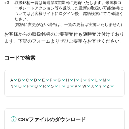
3
取扱銘柄一覧は毎週第3営業日に更新いたします。米国株コ
ーポレートアクション等を反映した最新の取扱い可能銘柄に
ついてはお客様サイトにログイン後、銘柄検索にてご確認く
ださい。
(銘柄に変更がない場合は、一覧の更新は実施いたしません)
お客様からの取扱銘柄のご要望受付も随時受け付けており
ます。下記のフォームよりぜひご要望をお寄せください。
コードで検索
A
B
C
D
E
F
G
H
I
J
K
L
M
N
O
P
Q
R
S
T
U
V
W
X
Y
Z
CSVファイルのダウンロード