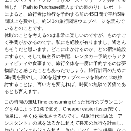
エクスペディア・グループがルース・リサーチと共同で実
施した「Path to Purchase(購入までの道のり)」レポート
によると、旅行者は旅行を予約する前の45日間で平均5時
間以上を費やし、約141の旅行関連ウェブページを読んで
いるとのことです。
休暇のことを考えるのは非常に楽しいのですが、ものすご
く手間がかかるのです。私にも経験が有りますし、皆さん
もそうだと思います。どこに出かけるのか、どの宿泊施設
にするか、そして航空券の手配、レンタカー予約からアク
ティビティや食事まで、旅行全体を一度に予約するのは夢
物語だと感じたこともあったでしょう。旅行計画のために
5時間を費やし、100を超すウェブページを眺めて比較検
討することは、言い方を変えれば、時間の無駄で苦痛であ
るとも言えます。
この時間の無駄Time consumingだった旅行のプランニン
グをAIによって1発で変え、Cheaper easier faster(安く、
簡単に、早く)を実現させるのです。AI旅行代理店は「ア
シスタント」の域をはるかに超えて将来の旅行を計画し、
旅のコンシェルジュを超え、旅のコンパニオン相棒になっ