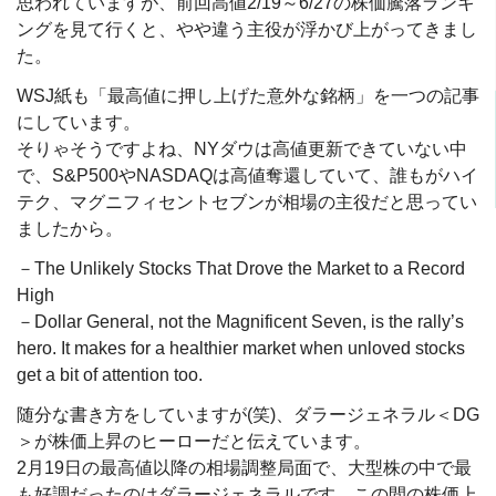
思われていますが、前回高値2/19～6/27の株価騰落ランキ
ングを見て行くと、やや違う主役が浮かび上がってきまし
た。
WSJ紙も「最高値に押し上げた意外な銘柄」を一つの記事
にしています。
そりゃそうですよね、NYダウは高値更新できていない中
で、S&P500やNASDAQは高値奪還していて、誰もがハイ
テク、マグニフィセントセブンが相場の主役だと思ってい
ましたから。
－The Unlikely Stocks That Drove the Market to a Record
High
－Dollar General, not the Magnificent Seven, is the rally’s
hero. It makes for a healthier market when unloved stocks
get a bit of attention too.
随分な書き方をしていますが(笑)、ダラージェネラル＜DG
＞が株価上昇のヒーローだと伝えています。
2月19日の最高値以降の相場調整局面で、大型株の中で最
も好調だったのはダラージェネラルです。この間の株価上