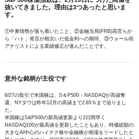
抜いてきました。理由は3つあったと思いま
す。
①中東情勢が落ち着いたこと、②金融当局(FRB)高官らか
ら「ハト」発言が相次いだ低金利への期待、③ウォール街
アナリストによる業績修正が進んだことです。
意外な銘柄が主役です
6/27の取引で米国株は、S＆P500・NASDAQが高値奪
還、NYダウは昨年12月の高値まで2.65％まで迫りまし
た。
米国株はS&P500の新高値更新より2日間早く
NASDAQ100が最高値を更新したこともあり、時価総額の
大きなAI中心のハイテク株や金融株が相場をリードしたと