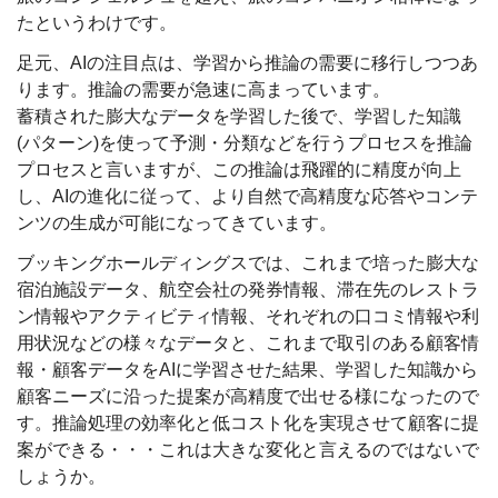
たというわけです。
足元、AIの注目点は、学習から推論の需要に移行しつつあ
ります。推論の需要が急速に高まっています。
蓄積された膨大なデータを学習した後で、学習した知識
(パターン)を使って予測・分類などを行うプロセスを推論
プロセスと言いますが、この推論は飛躍的に精度が向上
し、AIの進化に従って、より自然で高精度な応答やコンテ
ンツの生成が可能になってきています。
ブッキングホールディングスでは、これまで培った膨大な
宿泊施設データ、航空会社の発券情報、滞在先のレストラ
ン情報やアクティビティ情報、それぞれの口コミ情報や利
用状況などの様々なデータと、これまで取引のある顧客情
報・顧客データをAIに学習させた結果、学習した知識から
顧客ニーズに沿った提案が高精度で出せる様になったので
す。推論処理の効率化と低コスト化を実現させて顧客に提
案ができる・・・これは大きな変化と言えるのではないで
しょうか。