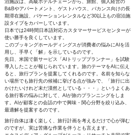
泊施設は、高級ホテルチェーンから、旅館、個人経営の
B&Bやアパートメント、ゲストハウス、バカンス向けの長
期滞在施設、バケーションレンタルなど30以上もの宿泊施
設タイプをカバーしています。
日本では24時間日本語対応カスタマーサービスセンターが
使い勝手を良くしています。
このブッキングホールディングスが消費者の悩みにAIを活
用し、手早く「解」を示しているのです。
先日、米国で新サービス「AIトリッププランナー」を試験
導入したことが報じられています。旅のテーマをAIに伝え
ると、旅行プランを提案してくれるのです。名前を知らな
い場所でも旅行先の候補に挙げる点が強みで、「旅行に出
かけたいけれど未だ漠然としている・・・」というよくあ
る旅行客の悩みに対して、AIが旅のプランニングをしま
す。AIが顧客との会話の中で興味・関心分野を絞り込み、
最適解を提案するのです。
旅行自体は凄く楽しく、旅行計画を考えるだけで心が弾む
のですが、実は苦痛な作業を伴うとも言えます。