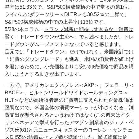
昇率は51.33％で、S&P500構成銘柄の中で堂々の第1位。
ライバルのダラーツリー＜DLTR＞も30.52％の上昇で、
S&P500構成銘柄の中での上昇率は13位です。
5/28の本コラム「
トランプ減税に期待しすぎるな！消費は
賢く！トレードダウンが主流へ
」でも述べましたが、トレ
ードダウンがムーブメントになっていると感じます。
足元では「トレードダウン」だけではなく、米国家計では
「消費のダウングレード」も進み、米国の消費者が値上げ
を避けるために、小売価格よりも安い卸売価格で商品を購
入しようとする動きが出ています。
一方で、アメリカンエクスプレス＜AXP＞、フェラーリ＜
RACE＞、ヒルトンワールドワイドホールディングス＜
HLT＞などの高所得者層の消費者に支えられた企業株価は
堅調なので、米国全体の消費マーケットが小さくなる、消
費支出が懸念されるというわけではなく(この週末はイタ
リアベネチアで挙式を行ったアマゾン創業者のジェフ・ベ
ゾス氏(61)と元ニュースキャスターのローレン・サンチェ
ス氏(55)の結婚式セレブ婚が話題でした。挙式総額は約