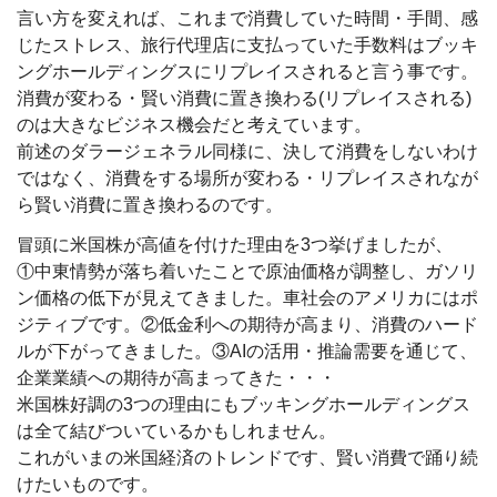
言い方を変えれば、これまで消費していた時間・手間、感
じたストレス、旅行代理店に支払っていた手数料はブッキ
ングホールディングスにリプレイスされると言う事です。
消費が変わる・賢い消費に置き換わる(リプレイスされる)
のは大きなビジネス機会だと考えています。
前述のダラージェネラル同様に、決して消費をしないわけ
ではなく、消費をする場所が変わる・リプレイスされなが
ら賢い消費に置き換わるのです。
冒頭に米国株が高値を付けた理由を3つ挙げましたが、
①中東情勢が落ち着いたことで原油価格が調整し、ガソリ
ン価格の低下が見えてきました。車社会のアメリカにはポ
ジティブです。②低金利への期待が高まり、消費のハード
ルが下がってきました。③AIの活用・推論需要を通じて、
企業業績への期待が高まってきた・・・
米国株好調の3つの理由にもブッキングホールディングス
は全て結びついているかもしれません。
これがいまの米国経済のトレンドです、賢い消費で踊り続
けたいものです。