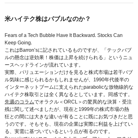
米ハイテク株はバブルなのか？
Fears of a Tech Bubble Have It Backward. Stocks Can
Keep Going.
これはBarron’sに記されているものですが、「テックバブ
ルの懸念は逆効果！株価は上昇を続けられる」というニュ
ースヘッドラインが流れています。
実際、バリュエーションだけを見ると株式市場は若干バブ
ル気味に感じられるかもしれませんが、1990年代後半の
インターネットブームに支えられたparabolicな放物線的な
ハイテク株取引とは全く異なるとしています。同感です。
先週のコラム
でオラクル＜ORCL＞の驚異的な決算・受注
残に関して述べましたが、現在と1999年の株式市場の熱
狂との間には大きな違いが有ることに既にお気づきだと思
うのです。そもそも、現在の企業は実際に利益を上げてい
る、実需に基づいているという点が有るのです。