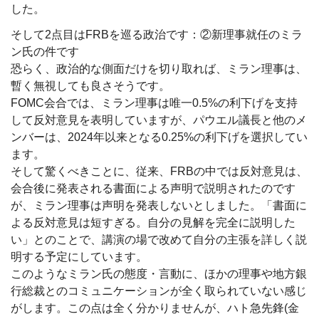
した。
そして2点目はFRBを巡る政治です：②新理事就任のミラ
ン氏の件です
恐らく、政治的な側面だけを切り取れば、ミラン理事は、
暫く無視しても良さそうです。
FOMC会合では、ミラン理事は唯一0.5%の利下げを支持
して反対意見を表明していますが、パウエル議長と他のメ
ンバーは、2024年以来となる0.25%の利下げを選択してい
ます。
そして驚くべきことに、従来、FRBの中では反対意見は、
会合後に発表される書面による声明で説明されたのです
が、ミラン理事は声明を発表しないとしました。「書面に
よる反対意見は短すぎる。自分の見解を完全に説明した
い」とのことで、講演の場で改めて自分の主張を詳しく説
明する予定にしています。
このようなミラン氏の態度・言動に、ほかの理事や地方銀
行総裁とのコミュニケーションが全く取られていない感じ
がします。この点は全く分かりませんが、ハト急先鋒(金