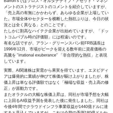
Barron’sではソロス・オルタナティブ・アセット・マネジ
メントのストラテジストのコメントを紹介していますが、
「売上高の有無にかかわらず、あらゆる企業が上場してい
た。市場全体やセクターを横断した熱狂ぶりは、今日の状
況とは全く異なる」とのことです。
たしかに割高なハイテク企業が出始めていますが、「ドッ
トコムバブル時の評価額」には程遠いのです。
有名な話ですが、アラン・グリーンスパン前FRB議長は
1996年12月、市場がピークを迎える数年前に資産価格の
高騰を "irrational exuberance" 「非合理的な熱狂」と表現
しています。
実際、AI関連株は実需から果実を得ています。エヌビディ
アは爆発的に業績が伸びて株価が駆け上がりましたが、株
価上昇は単なる評価額ではなく「極端な収益・売上高の修
正」が原動力です。
またオラクルの大幅な株価上昇は、同社が市場予想を大幅
に上回るAI収益予測を発表した後に発生しました。同社は
今後4年間でクラウドインフラ事業収益が1440億ドルに達
すると見込んでいますが、これは今期の予測180億ドルか