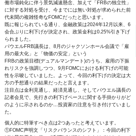
働市場鈍化に伴う景気減速懸念、加えて「FRBの独立性」
に対する対処を受け、今までには無い対処が求められた前
代未聞の複雑怪奇なFOMCだったと思います。
既に報じられている通り、金融政策は2024年12月以来、6
会合ぶりに利下げが決定され、政策金利は0.25%引き下げ
られました。
パウエルFRB議長は、8月のジャクソンホール会議で「雇
用の最大化」と「物価の安定」という
FRBの政策目標(デュアルマンデート)のうち、雇用の下振
れリスクを強調しつつ、9月FOMCにおける利下げの可能
性を示唆していました。よって、今回の利下げの決定は大
方の予想通りの結果だったと言えます。
注目点は金利見通し、経済見通し、そしてパウエル議長の
記者会見で、先行きの利下げペースに関する手掛かりがど
のように示されるのか…投資家の注意を引き付けていまし
た。
個人的に特筆すべき点は2つあったと考えています。
①FOMC声明文「リスクバランスのシフト」：今回の利下