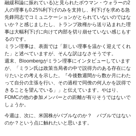
融緩和論に振れている)と見られたボウマン・ウォラーの2
人の理事も0.25%利下げのみを支持し、利下げを求める急
先鋒同志でコミュニケーションがとられていないのではな
いか？と感じましたし、トランプ政権から送り込まれた理
事は大幅利下げに向けて内部を切り崩せていない感じもす
るのです。
ミラン理事は、表面では「新しい理事を温かく迎えてくれ
た」と述べていますが、そんな訳はなさそうです。
週末、Bloombergがミラン理事にインタビューしています
が、「ミラン氏は政策当局者の中で説得力のある存在にな
りたいとの考えを示した。『今後数週間から数か月にわた
って自分の主張を行い、その過程で同僚の何人かを説得で
きることを望んでいる」」と伝えています。やはり、
FOMCの他の参加メンバーとの距離が有りそうではないで
しょうか。
今週は、次に、米国株がバブルなのか？ バブルではない
のか？という点に触れたいと思います。