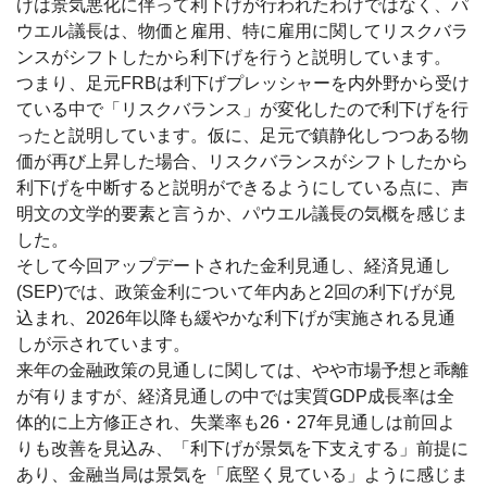
げは景気悪化に伴って利下げが行われたわけではなく、パ
ウエル議長は、物価と雇用、特に雇用に関してリスクバラ
ンスがシフトしたから利下げを行うと説明しています。
つまり、足元FRBは利下げプレッシャーを内外野から受け
ている中で「リスクバランス」が変化したので利下げを行
ったと説明しています。仮に、足元で鎮静化しつつある物
価が再び上昇した場合、リスクバランスがシフトしたから
利下げを中断すると説明ができるようにしている点に、声
明文の文学的要素と言うか、パウエル議長の気概を感じま
した。
そして今回アップデートされた金利見通し、経済見通し
(SEP)では、政策金利について年内あと2回の利下げが見
込まれ、2026年以降も緩やかな利下げが実施される見通
しが示されています。
来年の金融政策の見通しに関しては、やや市場予想と乖離
が有りますが、経済見通しの中では実質GDP成長率は全
体的に上方修正され、失業率も26・27年見通しは前回よ
りも改善を見込み、「利下げが景気を下支えする」前提に
あり、金融当局は景気を「底堅く見ている」ように感じま