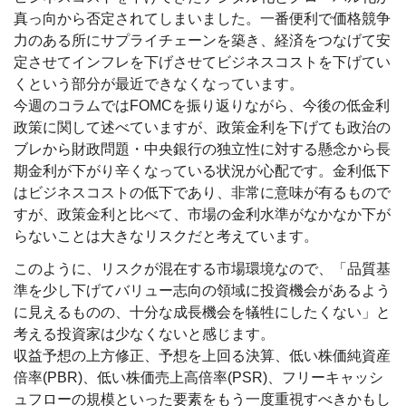
真っ向から否定されてしまいました。一番便利で価格競争
力のある所にサプライチェーンを築き、経済をつなげて安
定させてインフレを下げさせてビジネスコストを下げてい
くという部分が最近できなくなっています。
今週のコラムではFOMCを振り返りながら、今後の低金利
政策に関して述べていますが、政策金利を下げても政治の
ブレから財政問題・中央銀行の独立性に対する懸念から長
期金利が下がり辛くなっている状況が心配です。金利低下
はビジネスコストの低下であり、非常に意味が有るもので
すが、政策金利と比べて、市場の金利水準がなかなか下が
らないことは大きなリスクだと考えています。
このように、リスクが混在する市場環境なので、「品質基
準を少し下げてバリュー志向の領域に投資機会があるよう
に見えるものの、十分な成長機会を犠牲にしたくない」と
考える投資家は少なくないと感じます。
収益予想の上方修正、予想を上回る決算、低い株価純資産
倍率(PBR)、低い株価売上高倍率(PSR)、フリーキャッシ
ュフローの規模といった要素をもう一度重視すべきかもし