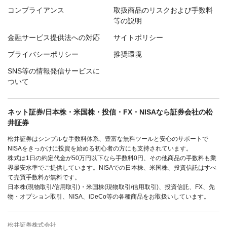
コンプライアンス
取扱商品のリスクおよび手数料
等の説明
金融サービス提供法への対応
サイトポリシー
プライバシーポリシー
推奨環境
SNS等の情報発信サービスに
ついて
ネット証券/日本株・米国株・投信・FX・NISAなら証券会社の松
井証券
松井証券はシンプルな手数料体系、豊富な無料ツールと安心のサポートで
NISAをきっかけに投資を始める初心者の方にも支持されています。
株式は1日の約定代金が50万円以下なら手数料0円、その他商品の手数料も業
界最安水準でご提供しています。NISAでの日本株、米国株、投資信託はすべ
て売買手数料が無料です。
日本株(現物取引/信用取引)・米国株(現物取引/信用取引)、投資信託、FX、先
物・オプション取引、NISA、iDeCo等の各種商品をお取扱いしています。
松井証券株式会社