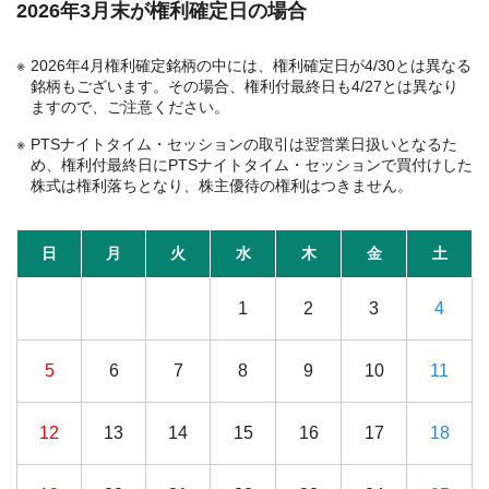
2026年3月末が権利確定日の場合
2026年4月権利確定銘柄の中には、権利確定日が4/30とは異なる
銘柄もございます。その場合、権利付最終日も4/27とは異なり
ますので、ご注意ください。
PTSナイトタイム・セッションの取引は翌営業日扱いとなるた
め、権利付最終日にPTSナイトタイム・セッションで買付けした
株式は権利落ちとなり、株主優待の権利はつきません。
日
月
火
水
木
金
土
1
2
3
4
5
6
7
8
9
10
11
12
13
14
15
16
17
18