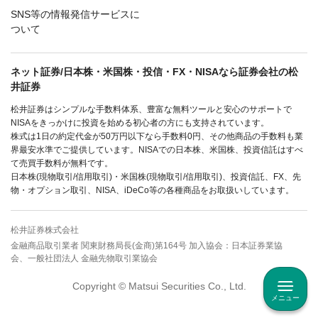
SNS等の情報発信サービスに
ついて
ネット証券/日本株・米国株・投信・FX・NISAなら証券会社の松
井証券
松井証券はシンプルな手数料体系、豊富な無料ツールと安心のサポートで
NISAをきっかけに投資を始める初心者の方にも支持されています。
株式は1日の約定代金が50万円以下なら手数料0円、その他商品の手数料も業
界最安水準でご提供しています。NISAでの日本株、米国株、投資信託はすべ
て売買手数料が無料です。
日本株(現物取引/信用取引)・米国株(現物取引/信用取引)、投資信託、FX、先
物・オプション取引、NISA、iDeCo等の各種商品をお取扱いしています。
松井証券株式会社
金融商品取引業者 関東財務局長(金商)第164号 加入協会：日本証券業協
会、一般社団法人 金融先物取引業協会
Copyright © Matsui Securities Co., Ltd.
メニュー