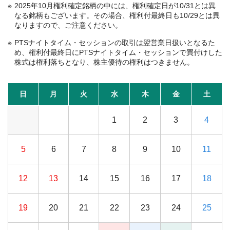
2025年10月権利確定銘柄の中には、権利確定日が10/31とは異
なる銘柄もございます。その場合、権利付最終日も10/29とは異
なりますので、ご注意ください。
PTSナイトタイム・セッションの取引は翌営業日扱いとなるた
め、権利付最終日にPTSナイトタイム・セッションで買付けした
株式は権利落ちとなり、株主優待の権利はつきません。
日
月
火
水
木
金
土
1
2
3
4
5
6
7
8
9
10
11
12
13
14
15
16
17
18
19
20
21
22
23
24
25