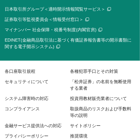
日本取引所グループ＜適時開示情報閲覧サービス＞
証券取引等監視委員会＜情報受付窓口＞
マイナンバー 社会保障・税番号制度(内閣官房)
EDINET(金融商品取引法に基づく有価証券報告書等の開示書類に
関する電子開示システム)
各口座取引規程
各種犯罪手口とその対策
セキュリティについて
「松井証券」の名前を無断使用
する業者
システム障害時の対応
投資用教材販売業者について
コンプライアンス
取扱商品のリスクおよび手数料
等の説明
金融サービス提供法への対応
サイトポリシー
プライバシーポリシー
推奨環境