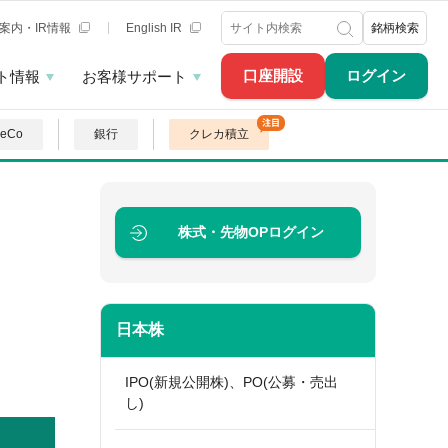
案内・IR情報
English IR
銘柄検索
口座開設
ログイン
ト情報
お客様サポート
DeCo
銀行
クレカ積立
株式・先物OP
ログイン
日本株
IPO(新規公開株)、PO(公募・売出
し)