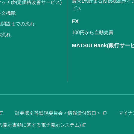
最大1%貯まる投信残高ポイ
ッチ(約定価格改善サービス)
ビス
注文機能
FX
座開設までの流れ
100円から自動売買
の流れ
MATSUI Bank(銀行サー
証券取引等監視委員会＜情報受付窓口＞
マイナ
等の開示書類に関する電子開示システム)