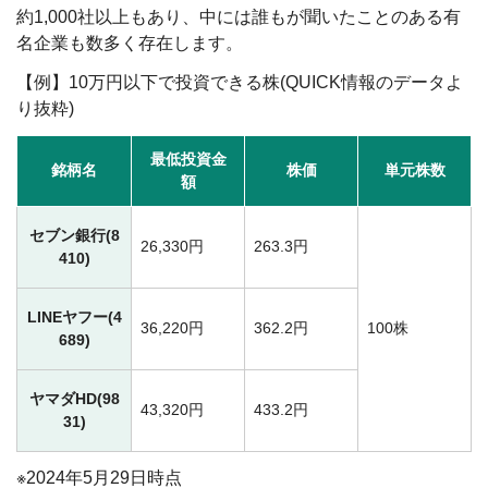
約1,000社以上もあり、中には誰もが聞いたことのある有
名企業も数多く存在します。
【例】10万円以下で投資できる株(QUICK情報のデータよ
り抜粋)
最低投資金
銘柄名
株価
単元株数
額
セブン銀行(8
26,330円
263.3円
410)
LINEヤフー(4
36,220円
362.2円
100株
689)
ヤマダHD(98
43,320円
433.2円
31)
※2024年5月29日時点