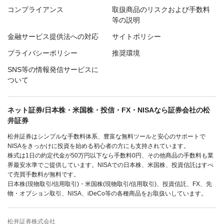
コンプライアンス
取扱商品のリスクおよび手数料
等の説明
金融サービス提供法への対応
サイトポリシー
プライバシーポリシー
推奨環境
SNS等の情報発信サービスに
ついて
ネット証券/日本株・米国株・投信・FX・NISAなら証券会社の松
井証券
松井証券はシンプルな手数料体系、豊富な無料ツールと安心のサポートで
NISAをきっかけに投資を始める初心者の方にも支持されています。
株式は1日の約定代金が50万円以下なら手数料0円、その他商品の手数料も業
界最安水準でご提供しています。NISAでの日本株、米国株、投資信託はすべ
て売買手数料が無料です。
日本株(現物取引/信用取引)・米国株(現物取引/信用取引)、投資信託、FX、先
物・オプション取引、NISA、iDeCo等の各種商品をお取扱いしています。
松井証券株式会社