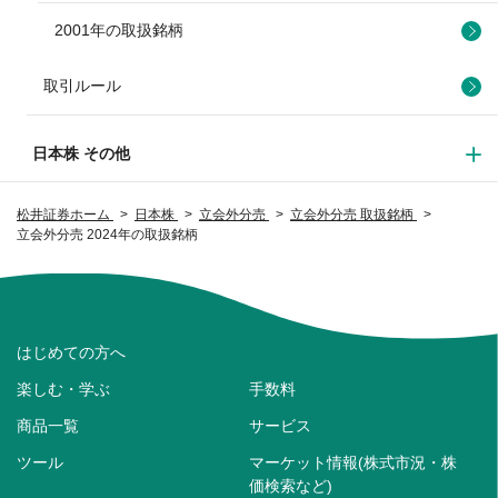
2001年の取扱銘柄
取引ルール
日本株 その他
松井証券ホーム
日本株
立会外分売
立会外分売 取扱銘柄
立会外分売 2024年の取扱銘柄
はじめての方へ
楽しむ・学ぶ
手数料
商品一覧
サービス
ツール
マーケット情報(株式市況・株
価検索など)