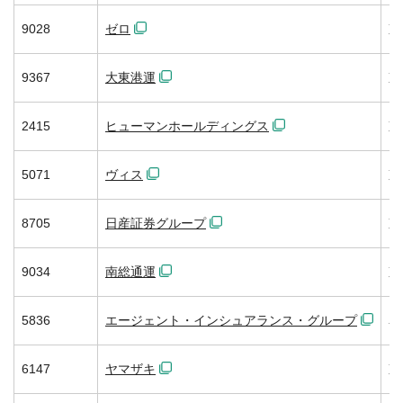
9028
ゼロ
東
9367
大東港運
東
2415
ヒューマンホールディングス
東
5071
ヴィス
東
8705
日産証券グループ
東
9034
南総通運
東
5836
エージェント・インシュアランス・グループ
名
6147
ヤマザキ
東