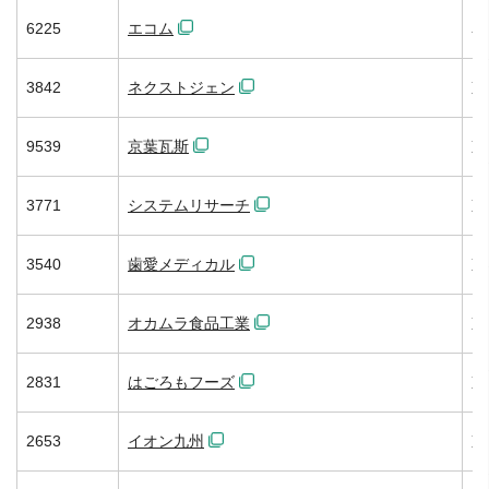
6225
エコム
名
3842
ネクストジェン
東
9539
京葉瓦斯
東
3771
システムリサーチ
東
3540
歯愛メディカル
東
2938
オカムラ食品工業
東
2831
はごろもフーズ
東
2653
イオン九州
東