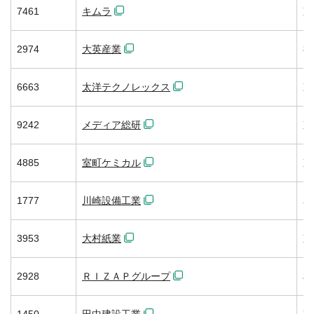
7461
キムラ
東
2974
大英産業
福
6663
太洋テクノレックス
東
9242
メディア総研
東
4885
室町ケミカル
東
1777
川崎設備工業
名
3953
大村紙業
東
2928
ＲＩＺＡＰグループ
札
1450
田中建設工業
東