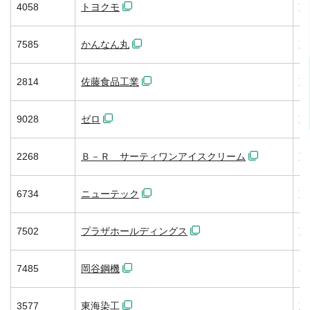
4058
トヨクモ
東
7585
かんなん丸
東
2814
佐藤食品工業
東
9028
ゼロ
東
2268
Ｂ－Ｒ サーティワンアイスクリーム
東
6734
ニューテック
東
7502
プラザホールディングス
東
7485
岡谷鋼機
名
3577
東海染工
東