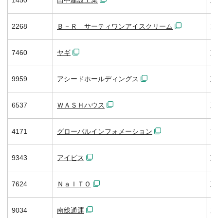
2268
Ｂ－Ｒ サーティワンアイスクリーム
東
7460
ヤギ
東
9959
アシードホールディングス
東
6537
ＷＡＳＨハウス
東
4171
グローバルインフォメーション
東
9343
アイビス
東
7624
ＮａＩＴＯ
東
9034
南総通運
東