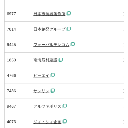
6977
日本抵抗器製作所
東
7814
日本創発グループ
東
9445
フォーバルテレコム
東
1850
南海辰村建設
東
4766
ピーエイ
東
7486
サンリン
東
9467
アルファポリス
東
4073
ジィ・シィ企画
東