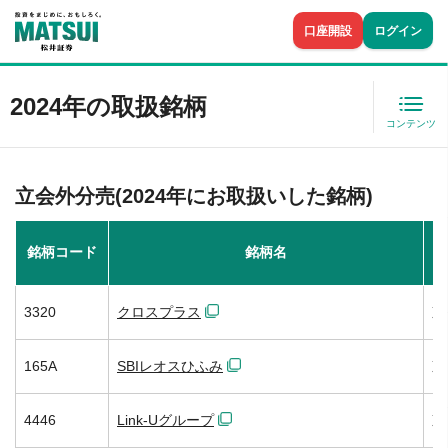
口座開設
ログイン
2024年の取扱銘柄
コンテンツ
立会外分売(2024年にお取扱いした銘柄)
銘柄コード
銘柄名
3320
クロスプラス
東
165A
SBIレオスひふみ
東
4446
Link-Uグループ
東