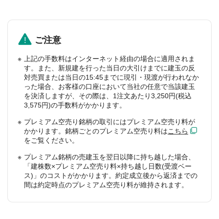
ご注意
上記の手数料はインターネット経由の場合に適用されま
す。また、新規建を行った当日の大引けまでに建玉の反
対売買または当日の15:45までに現引・現渡が行われなか
った場合、お客様の口座において当社の任意で当該建玉
を決済しますが、その際は、1注文あたり3,250円(税込
3,575円)の手数料がかかります。
プレミアム空売り銘柄の取引にはプレミアム空売り料が
かかります。銘柄ごとのプレミアム空売り料は
こちら
をご覧ください。
プレミアム銘柄の売建玉を翌日以降に持ち越した場合、
「建株数×プレミアム空売り料×持ち越し日数(受渡ベー
ス)」のコストがかかります。約定成立後から返済までの
間は約定時点のプレミアム空売り料が維持されます。