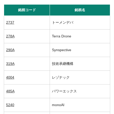
銘柄コード
銘柄名
2737
トーメンデバ
278A
Terra Drone
290A
Synspective
319A
技術承継機構
4004
レゾナック
485A
パワーエックス
5240
monoAI