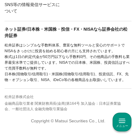
SNS等の情報発信サービスに
ついて
ネット証券/日本株・米国株・投信・FX・NISAなら証券会社の松
井証券
松井証券はシンプルな手数料体系、豊富な無料ツールと安心のサポートで
NISAをきっかけに投資を始める初心者の方にも支持されています。
株式は1日の約定代金が50万円以下なら手数料0円、その他商品の手数料も業
界最安水準でご提供しています。NISAでの日本株、米国株、投資信託はすべ
て売買手数料が無料です。
日本株(現物取引/信用取引)・米国株(現物取引/信用取引)、投資信託、FX、先
物・オプション取引、NISA、iDeCo等の各種商品をお取扱いしています。
松井証券株式会社
金融商品取引業者 関東財務局長(金商)第164号 加入協会：日本証券業協
会、一般社団法人 金融先物取引業協会
Copyright © Matsui Securities Co., Ltd.
メニュー