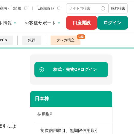
案内・IR情報
English IR
銘柄検索
口座開設
ログイン
ト情報
お客様サポート
DeCo
銀行
クレカ積立
株式・先物OP
ログイン
日本株
信用取引
取引によ
制度信用取引、無期限信用取引