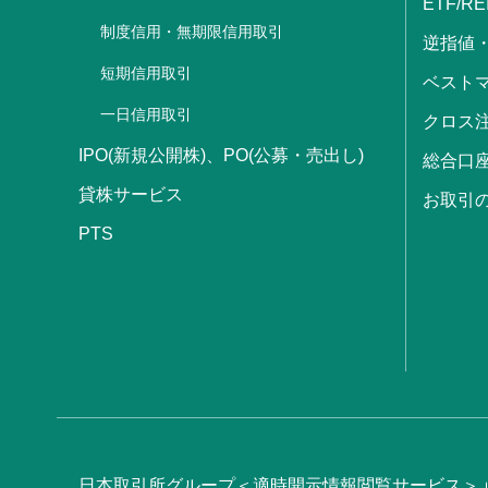
ETF/RE
制度信用・無期限信用取引
逆指値
短期信用取引
ベストマ
一日信用取引
クロス
IPO(新規公開株)、PO(公募・売出し)
総合口
貸株サービス
お取引
PTS
日本取引所グループ＜適時開示情報閲覧サービス＞