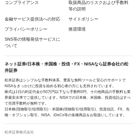
コンプライアンス
取扱商品のリスクおよび手数料
等の説明
金融サービス提供法への対応
サイトポリシー
プライバシーポリシー
推奨環境
SNS等の情報発信サービスに
ついて
ネット証券/日本株・米国株・投信・FX・NISAなら証券会社の松
井証券
松井証券はシンプルな手数料体系、豊富な無料ツールと安心のサポートで
NISAをきっかけに投資を始める初心者の方にも支持されています。
株式は1日の約定代金が50万円以下なら手数料0円、その他商品の手数料も業
界最安水準でご提供しています。NISAでの日本株、米国株、投資信託はすべ
て売買手数料が無料です。
日本株(現物取引/信用取引)・米国株(現物取引/信用取引)、投資信託、FX、先
物・オプション取引、NISA、iDeCo等の各種商品をお取扱いしています。
松井証券株式会社