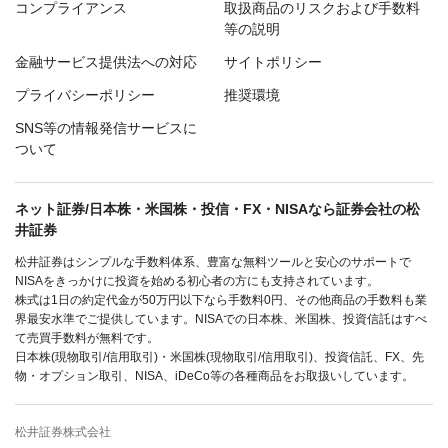
コンプライアンス
取扱商品のリスクおよび手数料
等の説明
金融サービス提供法への対応
サイトポリシー
プライバシーポリシー
推奨環境
SNS等の情報発信サービスに
ついて
ネット証券/日本株・米国株・投信・FX・NISAなら証券会社の松
井証券
松井証券はシンプルな手数料体系、豊富な無料ツールと安心のサポートで
NISAをきっかけに投資を始める初心者の方にも支持されています。
株式は1日の約定代金が50万円以下なら手数料0円、その他商品の手数料も業
界最安水準でご提供しています。NISAでの日本株、米国株、投資信託はすべ
て売買手数料が無料です。
日本株(現物取引/信用取引)・米国株(現物取引/信用取引)、投資信託、FX、先
物・オプション取引、NISA、iDeCo等の各種商品をお取扱いしています。
松井証券株式会社