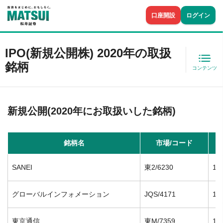
口座開設
ログイン
IPO(新規公開株) 2020年の取扱
銘柄
コンテンツ
新規公開(2020年にお取扱いした銘柄)
銘柄名
市場/コード
SANEI
東2/6230
12
グローバルインフォメーション
JQS/4171
12
東京通信
東M/7359
12