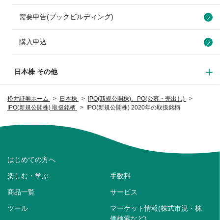
需要申告(ブックビルディング)
購入申込
日本株 その他
松井証券ホーム
日本株
IPO(新規公開株)、PO(公募・売出し)
IPO(新規公開株) 取扱銘柄
IPO(新規公開株) 2020年の取扱銘柄
はじめての方へ
楽しむ・学ぶ
手数料
商品一覧
サービス
ツール
マーケット情報(株式市況・株
価検索など)