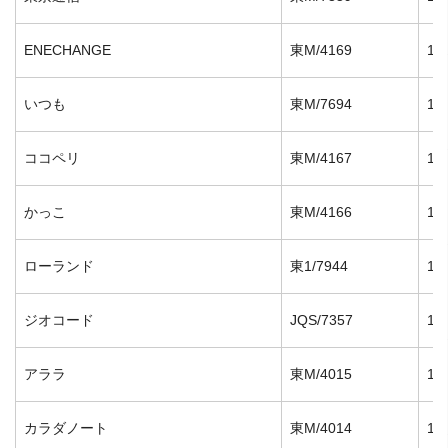
ENECHANGE
東M/4169
12
いつも
東M/7694
12
ココペリ
東M/4167
12
かっこ
東M/4166
12
ローランド
東1/7944
12
ジオコード
JQS/7357
11
アララ
東M/4015
11
カラダノート
東M/4014
10