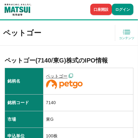
口座開設
ログイン
ペットゴー
コンテンツ
ペットゴー(7140/東G)株式のIPO情報
ペットゴー
銘柄名
銘柄コード
7140
市場
東G
申込単位
100株