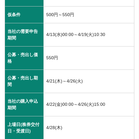
仮条件
500円～550円
当社の需要申告
4/13(水)00:00～4/19(火)10:30
期間
公募・売出し価
550円
格
公募・売出し期
4/21(木)～4/26(火)
間
当社の購入申込
4/22(金)00:00～4/26(火)15:00
期間
上場日(株券交付
4/28(木)
日・受渡日)