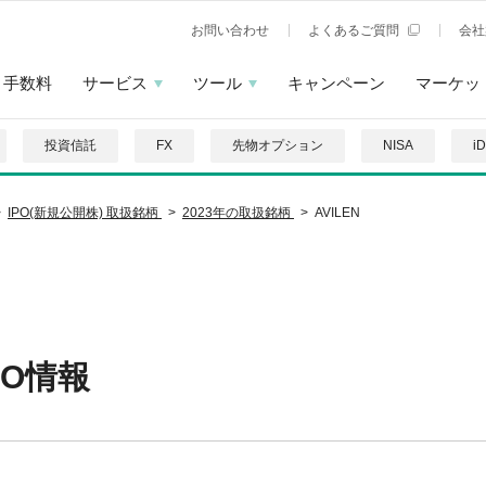
お問い合わせ
よくあるご質問
会社
手数料
サービス
ツール
キャンペーン
マーケッ
投資信託
FX
先物オプション
NISA
i
IPO(新規公開株) 取扱銘柄
2023年の取扱銘柄
AVILEN
IPO情報