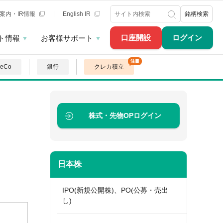
案内・IR情報
English IR
銘柄検索
口座開設
ログイン
ト情報
お客様サポート
DeCo
銀行
クレカ積立
株式・先物OP
ログイン
日本株
IPO(新規公開株)、PO(公募・売出
し)