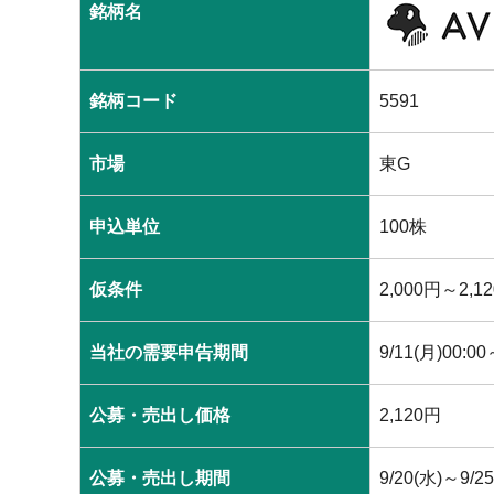
銘柄名
銘柄コード
5591
市場
東G
申込単位
100株
仮条件
2,000円～2,1
当社の需要申告期間
9/11(月)00:00
公募・売出し価格
2,120円
公募・売出し期間
9/20(水)～9/25