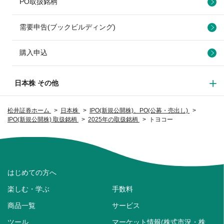
PO取扱銘柄
需要申告(ブックビルディング)
購入申込
日本株 その他
松井証券ホーム
日本株
IPO(新規公開株)、PO(公募・売出し)
IPO(新規公開株) 取扱銘柄
2025年の取扱銘柄
トヨコー
はじめての方へ
楽しむ・学ぶ
手数料
商品一覧
サービス
ツール
マーケット情報(株式市況・株