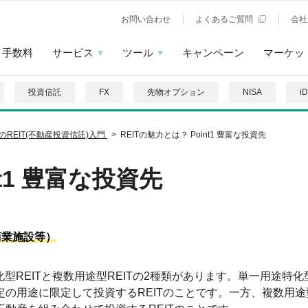
お問い合わせ
よくあるご質問
会社
手数料
サービス
ツール
キャンペーン
マーケッ
投資信託
FX
先物オプション
NISA
i
のREIT(不動産投資信託)入門
REITの魅力とは？ Point1 豊富な投資先
nt1 豊富な投資先
商業施設等）
化型REITと複数用途型REITの2種類があります。単一用途特化
の用途に限定して投資するREITのことです。一方、複数用途