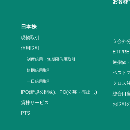
お客様
日本株
現物取引
立会外
信用取引
ETF/RE
制度信用・無期限信用取引
逆指値
短期信用取引
ベストマ
一日信用取引
クロス
IPO(新規公開株)、PO(公募・売出し)
総合口
貸株サービス
お取引
PTS