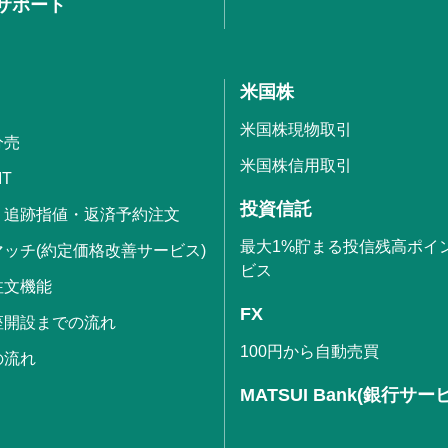
サポート
米国株
米国株現物取引
分売
米国株信用取引
IT
投資信託
・追跡指値・返済予約注文
最大1%貯まる投信残高ポイ
ッチ(約定価格改善サービス)
ビス
注文機能
FX
座開設までの流れ
100円から自動売買
の流れ
MATSUI Bank(銀行サー