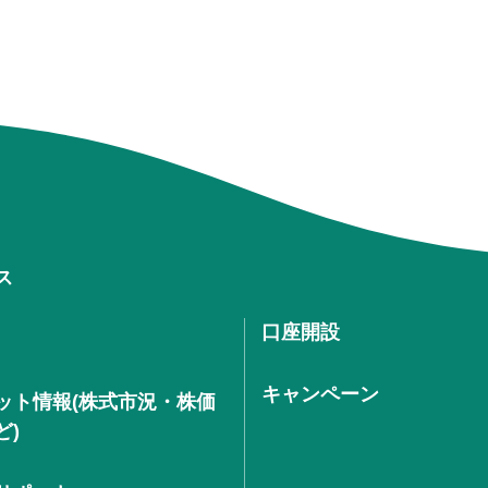
ス
口座開設
キャンペーン
ット情報(株式市況・株価
ど)