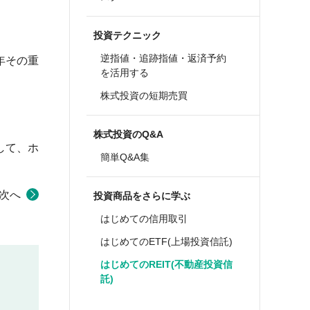
投資テクニック
逆指値・追跡指値・返済予約
年その重
を活用する
株式投資の短期売買
株式投資のQ&A
して、ホ
簡単Q&A集
次へ
投資商品をさらに学ぶ
はじめての信用取引
はじめてのETF(上場投資信託)
はじめてのREIT(不動産投資信
託)