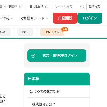
案内・IR情報
English IR
銘柄検索
口座開設
ログイン
ト情報
お客様サポート
DeCo
銀行
クレカ積立
株式・先物OP
ログイン
日本株
はじめての株式投資
型と
型と
株式投資とは？